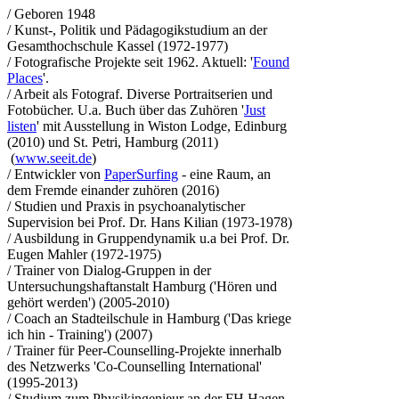
/ Geboren 1948
/ Kunst-, Politik und Pädagogikstudium an der
Gesamthochschule Kassel (1972-1977)
/ Fotografische Projekte seit 1962. Aktuell: '
Found
Places
'.
/ Arbeit als Fotograf. Diverse Portraitserien und
Fotobücher. U.a. Buch über das Zuhören '
Just
listen
' mit Ausstellung in Wiston Lodge, Edinburg
(2010) und St. Petri, Hamburg (2011)
(
www.seeit.de
)
/ Entwickler von
PaperSurfing
- eine Raum, an
dem Fremde einander zuhören (2016)
/ Studien und Praxis in psychoanalytischer
Supervision bei Prof. Dr. Hans Kilian (1973-1978)
/ Ausbildung in Gruppendynamik u.a bei Prof. Dr.
Eugen Mahler (1972-1975)
/ Trainer von Dialog-Gruppen in der
Untersuchungshaftanstalt Hamburg ('Hören und
gehört werden') (2005-2010)
/ Coach an Stadteilschule in Hamburg ('Das kriege
ich hin - Training') (2007)
/ Trainer für Peer-Counselling-Projekte innerhalb
des Netzwerks 'Co-Counselling International'
(1995-2013)
/ Studium zum Physikingenieur an der FH Hagen